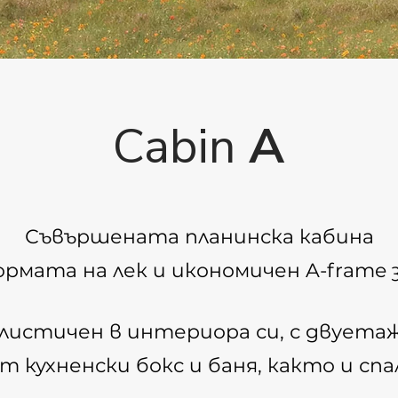
Cabin
A
Съвършената планинска кабина
ормата на лек и икономичен A-frame з
листичен в интериора си, с двуета
т кухненски бокс и баня, както и сп