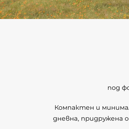
под ф
Компактен и минима
дневна, придружена о