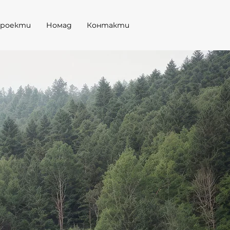
роекти
Номад
Контакти