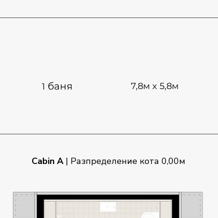
баня
7,8м x 5,8м
1
Cabin A
|
Разпределение кота 0,00м