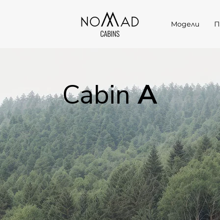
Модели
П
Cabin
A