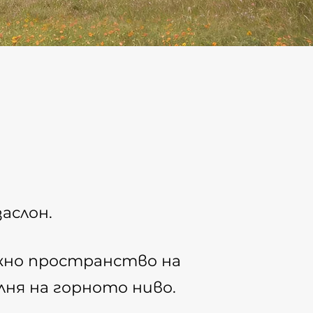
аслон.
жно пространство на
алня на горното ниво.